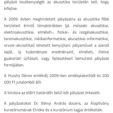
pályázó tevékenységét az akusztika területén kell, hogy
kifejtse.
A 2009. évben meghirdetett pályázatra az akusztika főbb
területeit érintő témakörökben (pl. műszaki akusztikai,
elektroakusztikai, elméleti-, fizikai- és rezgésakusztikai,
teremakusztikai, médiainformatikai, akusztikai-informatikai,
orvosi-akusztikai) lehetett benyújtani pályaművet a szerző
saját, új tudományos eredményeit, elméleti, illetve
gyakorlati újításait, vagy fejlesztéseit bemutató pályázat
formájában.
A Huszty Dénes emlékdíj 2009-ben emlékplakettből és 200
000 Ft jutalomból állt.
A kiírásra az előírt határidőn belül két pályázat érkezett.
A pályázatokat Dr. Illényi András docens, az Alapítvány
kuratóriumának Elnöke és a kuratórium tagjai értékelték.