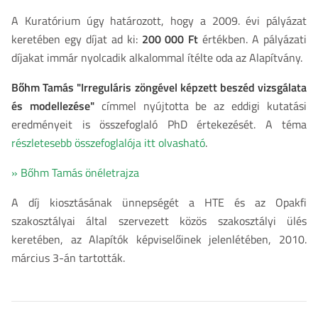
A Kuratórium úgy határozott, hogy a 2009. évi pályázat
keretében egy díjat ad ki:
200 000 Ft
értékben. A pályázati
díjakat immár nyolcadik alkalommal ítélte oda az Alapítvány.
Bőhm Tamás "Irreguláris zöngével képzett beszéd vizsgálata
és modellezése"
címmel nyújtotta be az eddigi kutatási
eredményeit is összefoglaló PhD értekezését. A téma
részletesebb összefoglalója itt olvasható
.
» Bőhm Tamás önéletrajza
A díj kiosztásának ünnepségét a HTE és az Opakfi
szakosztályai által szervezett közös szakosztályi ülés
keretében, az Alapítók képviselőinek jelenlétében, 2010.
március 3-án tartották.