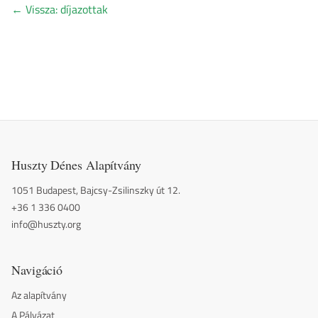
←
Vissza: díjazottak
Huszty Dénes Alapítvány
1051 Budapest, Bajcsy-Zsilinszky út 12.
+36 1 336 0400
info@huszty.org
Navigáció
Az alapítvány
A Pályázat