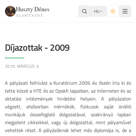
Huszty Dénes
HU
ALAPÍTVÁNY
Díjazottak - 2009
2010. MÁRCIUS 3.
A pályázati felhívást a Kuratórium 2009. év őszén írta ki és
tette közzé a HTE és az Opakfi lapjaiban, az Interneten és az
oktatási intézmények hirdetési helyein. A pályázaton
végzett, elsősorban mérnökök, fizikusok saját önálló
munkájuk összefoglaló dolgozatával, szakirányú lapban
megjelent cikkeikkel, vagy új dolgozattal, mint pályaművel
vehettek részt. A pályázóknak lehet más diplomája is, de a