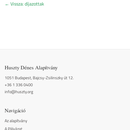
←
Vissza: díjazottak
Huszty Dénes Alapítvány
1051 Budapest, Bajcsy-Zsilinszky út 12.
+36 1 336 0400
info@huszty.org
Navigáció
Az alapítvány
A Pályázat