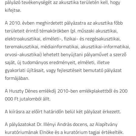
pályázó tevékenységét az akusztika területén kell, hogy
kifejtse.
A 2010. évben meghirdetett pályázatra az akusztika főbb
területeit érintő témakörökben (pl. műszaki akusztikai,
elektroakusztikai, elméleti-, fizikai- és rezgésakusztikai,
teremakusztikai, médiainformatikai, akusztikai-informatikai,
orvosi-akusztikai) lehetett benyújtani pályaművet a szerző
saját, új tudományos eredményeit, elméleti, illetve
gyakorlati újításait, vagy fejlesztéseit bemutató pályázat
formájában.
A Huszty Dénes emlékdíj 2010-ben emlékplakettből és 200
000 Ft jutalomból állt.
A kiírásra az előírt határidőn belül két pályázat érkezett.
A pályázatokat Dr. Illényi András docens, az Alapítvány
kuratóriumának Elnöke és a kuratórium tagjai értékelték.