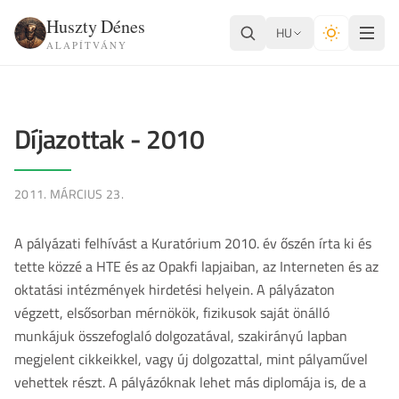
Huszty Dénes
HU
ALAPÍTVÁNY
Díjazottak - 2010
2011. MÁRCIUS 23.
A pályázati felhívást a Kuratórium 2010. év őszén írta ki és
tette közzé a HTE és az Opakfi lapjaiban, az Interneten és az
oktatási intézmények hirdetési helyein. A pályázaton
végzett, elsősorban mérnökök, fizikusok saját önálló
munkájuk összefoglaló dolgozatával, szakirányú lapban
megjelent cikkeikkel, vagy új dolgozattal, mint pályaművel
vehettek részt. A pályázóknak lehet más diplomája is, de a