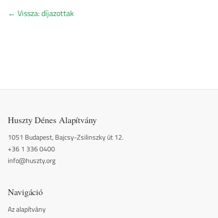
←
Vissza: díjazottak
Huszty Dénes Alapítvány
1051 Budapest, Bajcsy-Zsilinszky út 12.
+36 1 336 0400
info@huszty.org
Navigáció
Az alapítvány