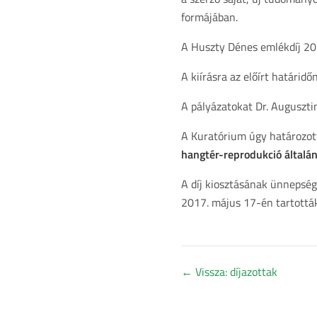
formájában.
A Huszty Dénes emlékdíj 201
A kiírásra az előírt határidő
A pályázatokat Dr. Auguszti
A Kuratórium úgy határozott
hangtér-reprodukció általá
A díj kiosztásának ünnepség
2017. május 17-én tartották
←
Vissza: díjazottak