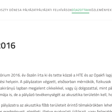
USZTY DÉNES
A PÁLYÁZAT
PÁLYÁZATI FELHÍVÁSOK
DÍJAZOTTAK
KÖZLEMÉNYEK
 2016
tórium 2016. év őszén írta ki és tette közzé a HTE és az Opakfi lap
ési helyein. A pályázaton végzett, elsősorban mérnökök, fizikusok
zakirányú lapban megjelent cikkeikkel, vagy új dolgozattal, mint p
ája is, de a pályázó tevékenységét az akusztika területén kell, ho
pályázatra az akusztika főbb területeit érintő témakörökben leh
s eredményeit, elméleti, illetve gyakorlati újításait, vagy fejleszt