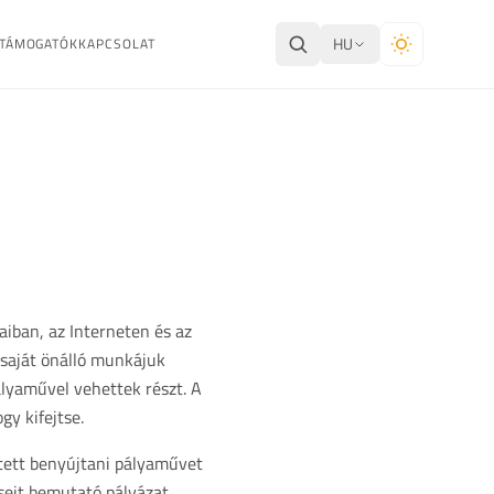
HU
TÁMOGATÓK
KAPCSOLAT
jaiban, az Interneten és az
 saját önálló munkájuk
ályaművel vehettek részt. A
gy kifejtse.
etett benyújtani pályaművet
éseit bemutató pályázat