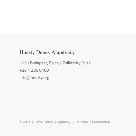
Huszty Dénes Alapítvány
1051 Budapest, Bajcsy-Zsilinszky út 12.
+36 1 336 0400
info@huszty.org
©
2026
Huszty Dénes Alapítvány
—
Minden jog fenntartva.