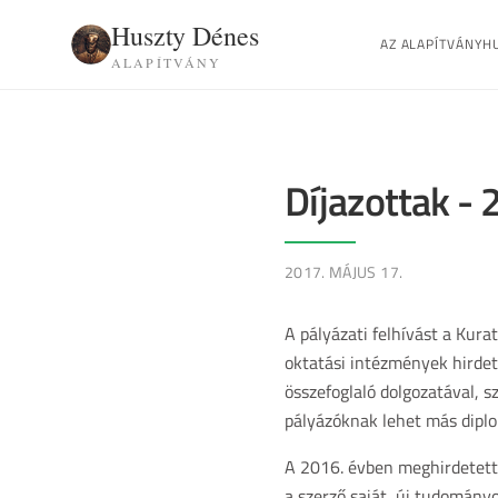
Huszty Dénes
AZ ALAPÍTVÁNY
H
ALAPÍTVÁNY
Díjazottak -
2017. MÁJUS 17.
A pályázati felhívást a Kura
oktatási intézmények hirdet
összefoglaló dolgozatával, s
pályázóknak lehet más diplom
A 2016. évben meghirdetett 
a szerző saját, új tudományo