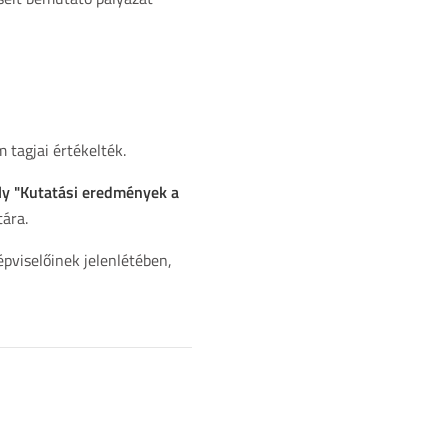
 tagjai értékelték.
ly "Kutatási eredmények a
ára.
pviselőinek jelenlétében,