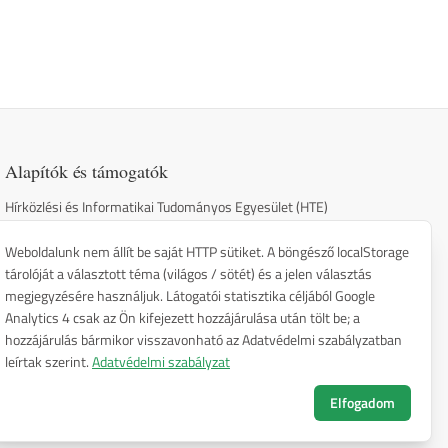
Alapítók és támogatók
Hírközlési és Informatikai Tudományos Egyesület (HTE)
OPAKFI
Weboldalunk nem állít be saját HTTP sütiket. A böngésző localStorage
Entel Kft.
tárolóját a választott téma (világos / sötét) és a jelen választás
megjegyzésére használjuk. Látogatói statisztika céljából Google
Analytics 4 csak az Ön kifejezett hozzájárulása után tölt be; a
hozzájárulás bármikor visszavonható az Adatvédelmi szabályzatban
leírtak szerint.
Adatvédelmi szabályzat
Adatvédelmi szabályzat
Elfogadom