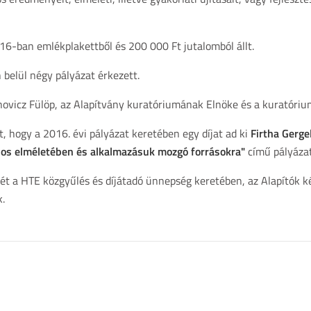
6-ban emlékplakettből és 200 000 Ft jutalomból állt.
n belül négy pályázat érkezett.
novicz Fülöp, az Alapítvány kuratóriumának Elnöke és a kuratórium
, hogy a 2016. évi pályázat keretében egy díjat ad ki
Firtha Gerge
nos elméletében és alkalmazásuk mozgó forrásokra"
című pályázat
ét a HTE közgyűlés és díjátadó ünnepség keretében, az Alapítók ké
.