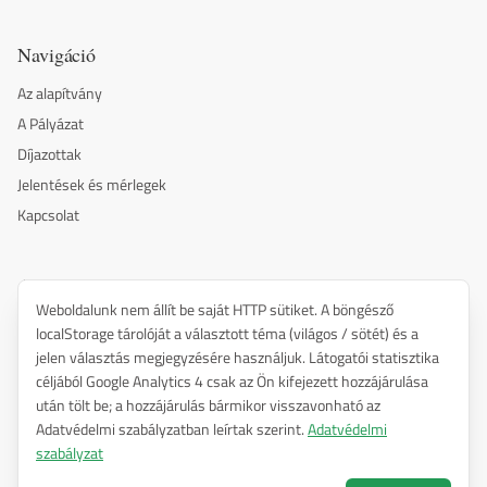
Navigáció
Az alapítvány
A Pályázat
Díjazottak
Jelentések és mérlegek
Kapcsolat
Alapítók és támogatók
Weboldalunk nem állít be saját HTTP sütiket. A böngésző
Hírközlési és Informatikai Tudományos Egyesület (HTE)
localStorage tárolóját a választott téma (világos / sötét) és a
OPAKFI
jelen választás megjegyzésére használjuk. Látogatói statisztika
céljából Google Analytics 4 csak az Ön kifejezett hozzájárulása
Entel Kft.
után tölt be; a hozzájárulás bármikor visszavonható az
Adatvédelmi szabályzatban leírtak szerint.
Adatvédelmi
szabályzat
©
2026
Huszty Dénes Alapítvány
—
Minden jog fenntartva.