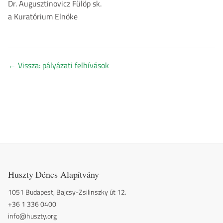
Dr. Augusztinovicz Fülöp sk.
a Kuratórium Elnöke
←
Vissza: pályázati felhívások
Huszty Dénes Alapítvány
1051 Budapest, Bajcsy-Zsilinszky út 12.
+36 1 336 0400
info@huszty.org