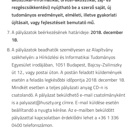
rezgéscsökkentési) nyújtható be a szerző saját, új
tudományos eredményeit, elméleti, illetve gyakorlati
újításait, vagy fejlesztéseit bemutató mű.
A pályázatok beérkezésének határideje:
2018. december
18.
A pályázatok beadhatók személyesen az Alapítvány
székhelyén: a Hírközlési és Informatikai Tudományos
Egyesület irodájában, 1051 Budapest, Bajcsy-Zsilinszky
út 12., vagy postai úton. A postán feladott küldemények
esetén a feladás legkésőbbi időpontja 2018. december 18.
Mindkét esetben a teljes pályázati anyag CD-n is
csatolandó. A pályázat beküldhető e-mail csatolmányként
is a palyazat@huszty.org címre. E-mail küldése esetén
beállítandó a nyugta kérése. Az e-mailben beküldött
pályázattal kapcsolatban érdeklődni lehet a +36 1 336
0400 telefonszámon.