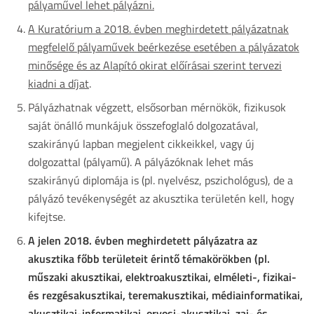
pályaművel lehet pályázni.
A Kuratórium a 2018. évben meghirdetett pályázatnak
megfelelő pályaművek beérkezése esetében a pályázatok
minősége és az Alapító okirat előírásai szerint tervezi
kiadni a díjat
.
Pályázhatnak végzett, elsősorban mérnökök, fizikusok
saját önálló munkájuk összefoglaló dolgozatával,
szakirányú lapban megjelent cikkeikkel, vagy új
dolgozattal (pályamű). A pályázóknak lehet más
szakirányú diplomája is (pl. nyelvész, pszichológus), de a
pályázó tevékenységét az akusztika területén kell, hogy
kifejtse.
A jelen 2018. évben meghirdetett pályázatra az
akusztika főbb területeit érintő témakörökben (pl.
műszaki akusztikai, elektroakusztikai, elméleti-, fizikai-
és rezgésakusztikai, teremakusztikai, médiainformatikai,
akusztikai-informatikai, orvosi-akusztikai, zaj- és