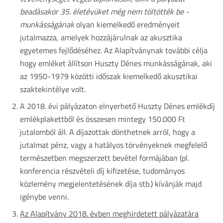
beadásakor 35. életévüket még nem töltötték be -
munkásságának
olyan kiemelkedő eredményeit
jutalmazza, amelyek hozzájárulnak az akusztika
egyetemes fejlődéséhez. Az Alapítványnak további célja
hogy emléket állítson Huszty Dénes munkásságának, aki
az 1950-1979 közötti időszak kiemelkedő akusztikai
szaktekintélye volt.
A 2018. évi pályázaton elnyerhető Huszty Dénes emlékdíj
emlékplakettből és összesen mintegy 150.000 Ft
jutalomból áll. A díjazottak dönthetnek arról, hogy a
jutalmat pénz, vagy a hatályos törvényeknek megfelelő
természetben megszerzett bevétel formájában (pl.
konferencia részvételi díj kifizetése, tudományos
közlemény megjelentetésének díja stb.) kívánják majd
igénybe venni.
Az Alapítvány 2018. évben meghirdetett pályázatára