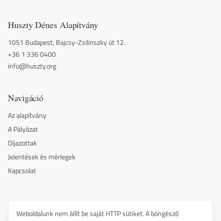
Huszty Dénes Alapítvány
1051 Budapest, Bajcsy-Zsilinszky út 12.
+36 1 336 0400
info@huszty.org
Navigáció
Az alapítvány
A Pályázat
Díjazottak
Jelentések és mérlegek
Kapcsolat
Alapítók és támogatók
Weboldalunk nem állít be saját HTTP sütiket. A böngésző
Hírközlési és Informatikai Tudományos Egyesület (HTE)