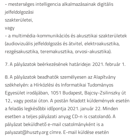
- mesterséges intelligencia alkalmazásainak digitális
jelfeldolgozási
szakterületei,
vagy
- a multimédia-kommunikációs és akusztikai szakterületek
(audiovizuális jelfeldolgozás és átvitel, elektroakusztika,
rezgésakusztika, teremakusztika, orvosi-akusztika).
7. A pályázatok beérkezésének határideje: 2021. február 1.
8. A pályázatok beadhatók személyesen az Alapítvány
székhelyén: a Hírközlési és Informatikai Tudományos
Egyesület irodájában, 1051 Budapest, Bajcsy-Zsilinszky út
12., vagy postai úton. A postán feladott küldemények esetén
a feladás legkésőbbi időpontja 2021. január 22. Minden
esetben a teljes pályázati anyag CD-n is csatolandó. A
pályázat beküldhető e-mail csatolmányként is a
palyazat@huszty.org címre. E-mail küldése esetén