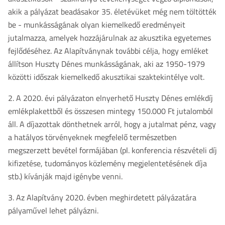
akik a pályázat beadásakor 35. életévüket még nem töltötték
be - munkásságának olyan kiemelkedő eredményeit
jutalmazza, amelyek hozzájárulnak az akusztika egyetemes
fejlődéséhez. Az Alapítványnak további célja, hogy emléket
állítson Huszty Dénes munkásságának, aki az 1950-1979
közötti időszak kiemelkedő akusztikai szaktekintélye volt.
2. A 2020. évi pályázaton elnyerhető Huszty Dénes emlékdíj
emlékplakettből és összesen mintegy 150.000 Ft jutalomból
áll. A díjazottak dönthetnek arról, hogy a jutalmat pénz, vagy
a hatályos törvényeknek megfelelő természetben
megszerzett bevétel formájában (pl. konferencia részvételi díj
kifizetése, tudományos közlemény megjelentetésének díja
stb.) kívánják majd igénybe venni.
3. Az Alapítvány 2020. évben meghirdetett pályázatára
pályaművel lehet pályázni.