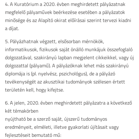
4. A Kuratórium a 2020. évben meghirdetett pályázatnak
megfelelő pályaművek beérkezése esetében a pályázatok
minősége és az Alapító okirat előírásai szerint tervezi kiadni
a díjat.
5. Pályázhatnak végzett, elsősorban mérnökök,
informatikusok, fizikusok saját önálló munkájuk összefoglaló
dolgozatával, szakirányú lapban megjelent cikkeikkel, vagy új
dolgozattal (pályamű). A pályázóknak lehet más szakirányú
diplomája is (pl. nyelvész, pszichológus), de a pályázó
tevékenységét az akusztikai tudományok szélesen értett
területén kell, hogy kifejtse.
6. A jelen, 2020. évben meghirdetett pályázatra a következő
két témakörben
nyújtható be a szerző saját, újszerű tudományos
eredményeit, elméleti, illetve gyakorlati újításait vagy
fejlesztéseit bemutató mű: